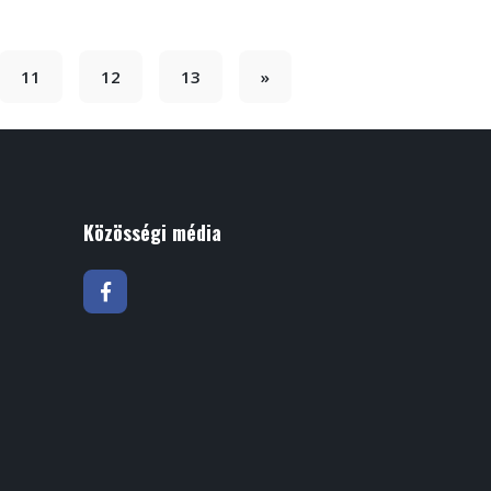
11
12
13
»
Közösségi média