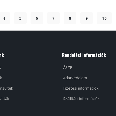
4
5
6
7
8
9
10
nk
Rendelési információk
k
ÁSZF
k
Adatvédelem
nsültek
Fizetési információk
inták
Szállítási információk