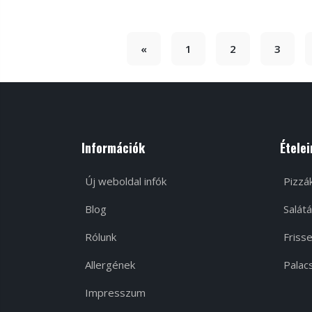
«
1
2
3
Információk
Ételei
Új weboldal infók
Pizzá
Blog
Salátá
Rólunk
Frisse
Allergének
Palacs
Impresszum