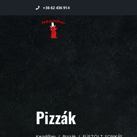
+36 62 436 914
Pizzák
Kezdőlap
Pizzák
FÜSTÖLT-SONKÁS