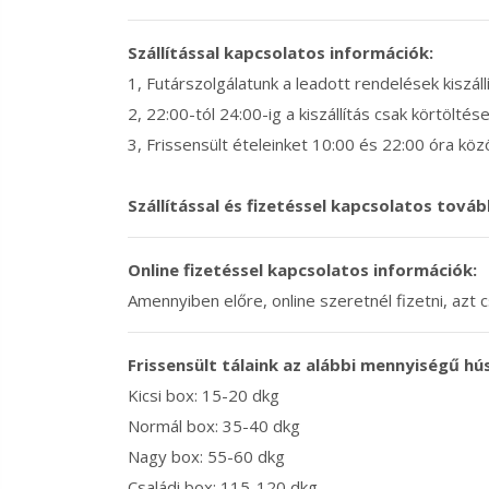
Szállítással kapcsolatos információk:
1, Futárszolgálatunk a leadott rendelések kiszál
2, 22:00-tól 24:00-ig a kiszállítás csak körtöltése
3, Frissensült ételeinket 10:00 és 22:00 óra közö
Szállítással és fizetéssel kapcsolatos továb
Online fizetéssel kapcsolatos információk:
Amennyiben előre, online szeretnél fizetni, azt
Frissensült tálaink az alábbi mennyiségű hú
Kicsi box: 15-20 dkg
Normál box: 35-40 dkg
Nagy box: 55-60 dkg
Családi box: 115-120 dkg