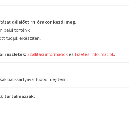
lítását
délelőtt 11 órakor kezdi meg
.
n belül történik.
tt tudjuk elkészíteni.
bi részletek:
Szállítási információk
és
Fizetési információk
.
 csak bankkártyával tudod megtenni.
st tartalmazzák: